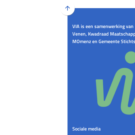
Scroll
naar
VIA is een samenwerking van 
boven
Venen, Kwadraad Maatschappe
naar
MOmenz en Gemeente Stichts
het
begin
van
de
paginainhoud
Sociale media