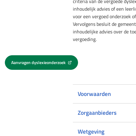
criteria van de vergoede dysle
inhoudelijk advies of een leer
voor een vergoed onderzoek of
Vervolgens besluit de gemeente
inhoudelijke advies over de t
vergoeding.
Aanvragen dyslexieonderzoek
(Verwijst
naar
een
externe
website)
Voorwaarden
Zorgaanbieders
Wetgeving