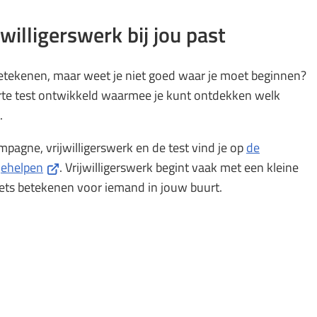
willigerswerk bij jou past
 betekenen, maar weet je niet goed waar je moet beginnen?
rte test ontwikkeld waarmee je kunt ontdekken welk
.
pagne, vrijwilligerswerk en de test vind je op
de
(Verwijst
jehelpen
. Vrijwilligerswerk begint vaak met een kleine
naar
 iets betekenen voor iemand in jouw buurt.
een
externe
website)