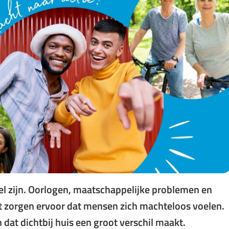
Gebruik
de
enter-
toets
om
een
waarde
te
selecteren.
l zijn. Oorlogen, maatschappelijke problemen en
 zorgen ervoor dat mensen zich machteloos voelen.
n dat dichtbij huis een groot verschil maakt.