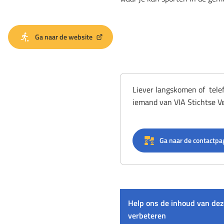
Ga naar de website
(Verwijst
naar
een
externe
website)
Liever langskomen of tele
iemand van VIA Stichtse V
Ga naar de contactpa
Help ons de inhoud van dez
verbeteren