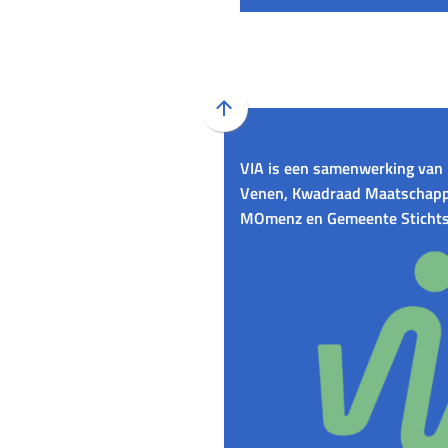
Scroll
naar
VIA is een samenwerking van 
boven
Venen, Kwadraad Maatschappe
naar
MOmenz en Gemeente Stichts
het
begin
van
de
paginainhoud