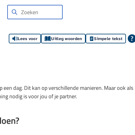
Over
Contact
Zoeken
Wanneer
VIA
resultaten
beschikbaar
Lees voor
Uitleg woorden
Simpele tekst
zijn
kun
je
hierdoor
navigeren
door
 op een dag. Dit kan op verschillende manieren. Maar ook als
pijl
ng nodig is voor jou of je partner.
omhoog
en
omlaag
doen?
te
gebruiken.