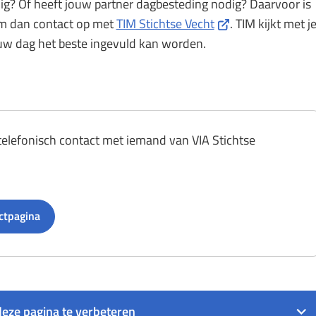
ig? Of heeft jouw partner dagbesteding nodig? Daarvoor is
externe
(Verwijst
em dan contact op met
TIM Stichtse Vecht
. TIM kijkt met j
website)
naar
w dag het beste ingevuld kan worden.
een
externe
website)
elefonisch contact met iemand van VIA Stichtse
ctpagina
eze pagina te verbeteren