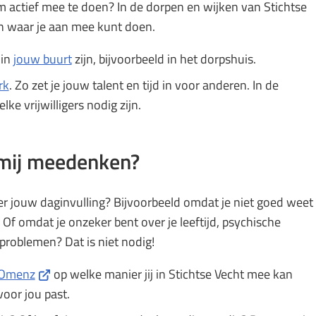
m actief mee te doen? In de dorpen en wijken van Stichtse
Gebruik
iten waar je aan mee kunt doen.
de
enter-
 in
jouw buurt
zijn, bijvoorbeeld in het dorpshuis.
toets
rk
. Zo zet je jouw talent en tijd in voor anderen. In de
om
elke vrijwilligers nodig zijn.
een
waarde
 mij meedenken?
te
selecteren.
ver jouw daginvulling? Bijvoorbeeld omdat je niet goed weet
Of omdat je onzeker bent over je leeftijd, psychische
 problemen? Dat is niet nodig!
(Verwijst
Omenz
op welke manier jij in Stichtse Vecht mee kan
naar
oor jou past.
een