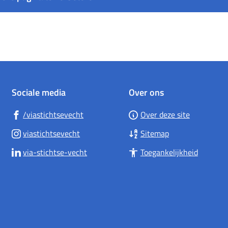
Sociale media
Over ons
(Verwijst
/viastichtsevecht
Over deze site
naar
(Verwijst
viastichtsevecht
Sitemap
een
naar
(Verwijst
via-stichtse-vecht
Toegankelijkheid
externe
een
naar
website)
externe
een
website)
externe
website)