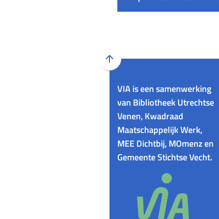
Scroll
naar
VIA is een samenwerking
boven
naar
van Bibliotheek Utrechtse
het
Venen, Kwadraad
begin
Maatschappelijk Werk,
van
MEE Dichtbij, MOmenz en
de
Gemeente Stichtse Vecht.
paginainhoud