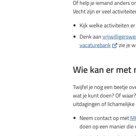
Of help je iemand anders o
Vecht zijn er veel activite
Kijk welke activiteiten er
Denk aan
vrijwilligerswe
(Verwijst
vacaturebank
zie je w
naar
een
Wie kan er met
externe
website)
Twijfel je nog een beetje o
wat je kunt doen? Of waar? 
uitdagingen of lichamelijke
Neem contact op met
M
doen op een manier die v