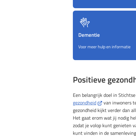
Dementie
Voor meer hulp en informatie
Positieve gezond
Een belangrijk doel in Stichts
(Verwijst
gezondheid
van inwoners te
naar
gezondheid kijkt verder dan al
een
Het gaat erom wat jij nodig he
externe
zodat je volop kunt genieten v
website)
kunt vinden in de samenlevin