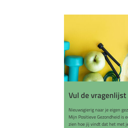
Vul de vragenlijst
Nieuwsgierig naar je eigen gez
Mijn Positieve Gezondheid is e
zien hoe jij vindt dat het met j