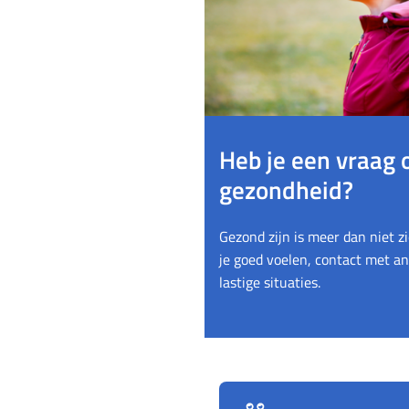
Heb je een vraag o
gezondheid?
Gezond zijn is meer dan niet z
je goed voelen, contact met 
lastige situaties.