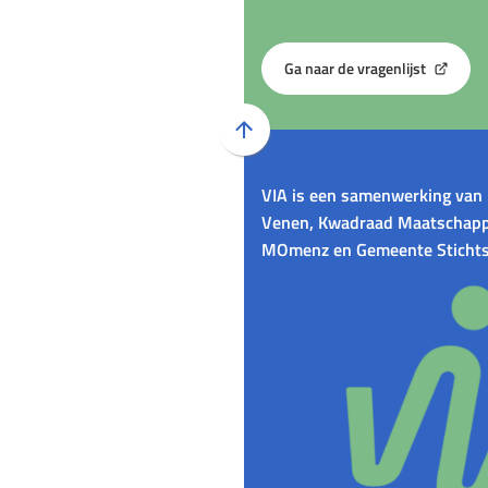
Ga naar de vragenlijst
(Verwijst
naar
een
Scroll
externe
naar
website)
VIA is een samenwerking van 
boven
Venen, Kwadraad Maatschappe
naar
MOmenz en Gemeente Stichts
het
begin
van
de
paginainhoud